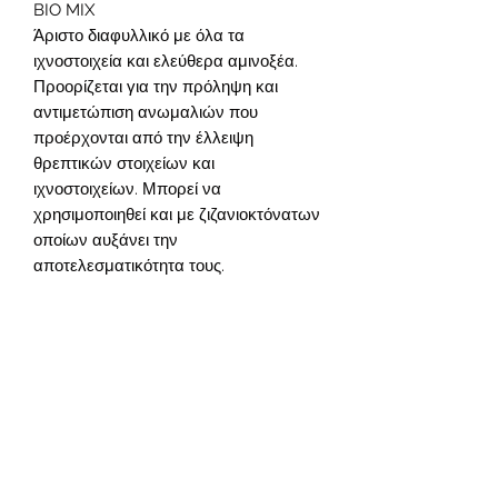
BIO MIX
Άριστο διαφυλλικό με όλα τα
ιχνοστοιχεία και ελεύθερα αμινοξέα.
Προορίζεται για την πρόληψη και
αντιμετώπιση ανωμαλιών που
προέρχονται από την έλλειψη
θρεπτικών στοιχείων και
ιχνοστοιχείων. Μπορεί να
χρησιμοποιηθεί και με ζιζανιοκτόνατων
οποίων αυξάνει την
αποτελεσματικότητα τους.
Σύνθεση:
Φυτική Οργανική ουσία 18%,
Άζωτο οργανικό(Ν) 2%,
Μαγνήσιο(Mg)2,5%, Ασβέστιο(Cao)2%,
Σίδηρος(Fe) 0,7%, Ψευδάργυρος (Zn)
0,5%, Χαλκός(Cu) 0,3%, Μαγγάνιο(Mn)
0,5%, Βόριο(Β) 0,3%
Great product for organic growers to
nourish their plants with organic