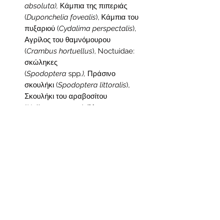
absoluta),
Κάμπια της πιπεριάς
(
Duponchelia fovealis
), Κάμπια του
πυξαριού (
Cydalima perspectalis
),
Αγρίλος του θαμνόμουρου
(
Crambus hortuellus
), Noctuidae:
σκώληκες
(
Spodoptera
spp
.),
Πράσινο
σκουλήκι (
Spodoptera littoralis
),
Σκουλήκι του αραβοσίτου
(
Helicoverpa
spp
.
), Άλτης
(
Chrysodeixis chalcites
), αγρότιδες
(
Agrotis
spp.), Ασημένιος σκώρος
(
Autographa gamma)
Προνύμφες σκαθαριού
(Κολεόπτερα
)
: Δορυφόρος της
πατάτας (
Leptinotarsa
decemlineata
), Καπνώδης
(
Capnodis tenebrionis
)
Προνύμφες μύγας (Δίπτερα): Μύγες