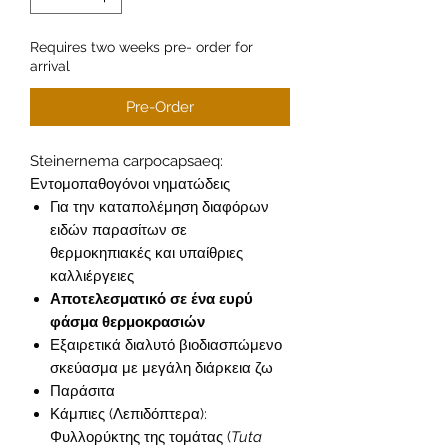
Requires two weeks pre- order for
arrival
Pre-Order
Steinernema carpocapsaeq:
Εντομοπαθογόνοι νηματώδεις
Για την καταπολέμηση διαφόρων
ειδών παρασίτων σε
θερμοκηπιακές και υπαίθριες
καλλιέργειες
Αποτελεσματικό σε ένα ευρύ
φάσμα θερμοκρασιών
Εξαιρετικά διαλυτό βιοδιασπώμενο
σκεύασμα με μεγάλη διάρκεια ζω
Παράσιτα
Κάμπιες (Λεπιδόπτερα):
Φυλλορύκτης της τομάτας (
Tuta