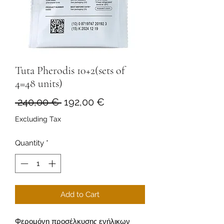
Tuta Pherodis 10+2(sets of
4=48 units)
Regular
Sale
 240,00 € 
192,00 €
Price
Price
Excluding Tax
Quantity
*
Add to Cart
Φερομόνη προσέλκυσης ενήλικων